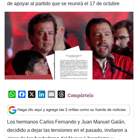
de apoyar al partido que se reunirá el 17 de octubre
W
F
X
L
E
T
Compártelo
h
a
i
m
h
a
c
n
a
r
t
e
k
i
e
Los hermanos Carlos Fernando y Juan Manuel Galán,
s
b
e
l
a
decidido a dejar las tensiones en el pasado, invitaron a
A
o
d
d