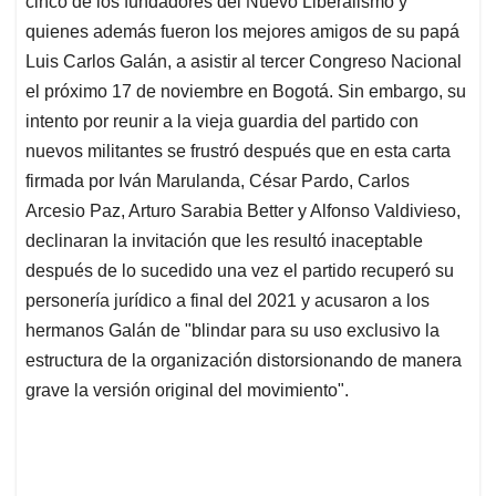
p
o
I
s
cinco de los fundadores del Nuevo Liberalismo y
p
k
n
quienes además fueron los mejores amigos de su papá
Luis Carlos Galán, a asistir al tercer Congreso Nacional
el próximo 17 de noviembre en Bogotá. Sin embargo, su
intento por reunir a la vieja guardia del partido con
nuevos militantes se frustró después que en esta carta
firmada por Iván Marulanda, César Pardo, Carlos
Arcesio Paz, Arturo Sarabia Better y Alfonso Valdivieso,
declinaran la invitación que les resultó inaceptable
después de lo sucedido una vez el partido recuperó su
personería jurídico a final del 2021 y acusaron a los
hermanos Galán de "blindar para su uso exclusivo la
estructura de la organización distorsionando de manera
grave la versión original del movimiento".