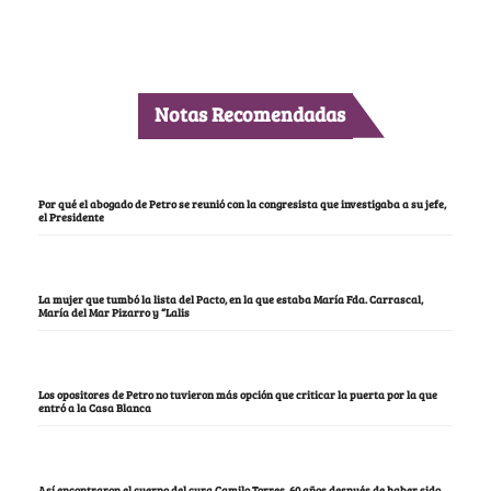
Notas Recomendadas
Por qué el abogado de Petro se reunió con la congresista que investigaba a su jefe,
el Presidente
La mujer que tumbó la lista del Pacto, en la que estaba María Fda. Carrascal,
María del Mar Pizarro y “Lalis
Los opositores de Petro no tuvieron más opción que criticar la puerta por la que
entró a la Casa Blanca
Así encontraron el cuerpo del cura Camilo Torres, 60 años después de haber sido