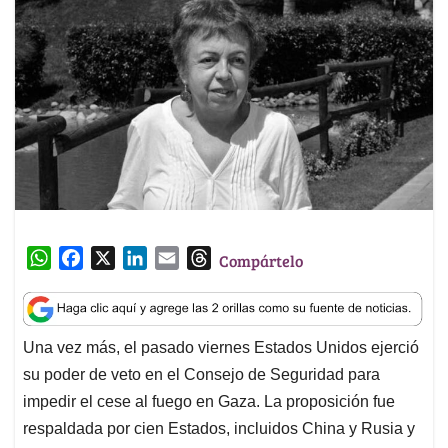
W
F
X
L
E
T
Compártelo
h
a
i
m
h
a
c
n
a
r
t
e
k
i
e
Una vez más, el pasado viernes Estados Unidos ejerció
s
b
e
l
a
su poder de veto en el Consejo de Seguridad para
A
o
d
d
p
o
I
s
impedir el cese al fuego en Gaza. La proposición fue
p
k
n
respaldada por cien Estados, incluidos China y Rusia y