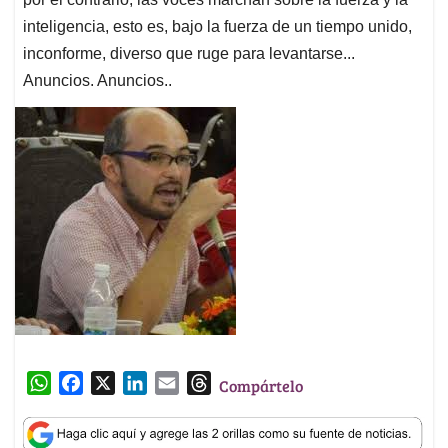
inteligencia, esto es, bajo la fuerza de un tiempo unido,
inconforme, diverso que ruge para levantarse...
Anuncios. Anuncios..
W
F
X
L
E
T
Compártelo
h
a
i
m
h
a
c
n
a
r