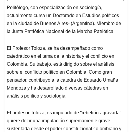
t
e
k
i
e
Politólogo, con especialización en sociología,
s
b
e
l
a
actualmente cursa un Doctorado en Estudios políticos
A
o
d
d
p
o
I
s
en la ciudad de Buenos Aires- (Argentina). Miembro de
p
k
n
la Junta Patriótica Nacional de la Marcha Patriótica.
El Profesor Toloza, se ha desempeñado como
catedrático en el tema de la historia y el conflicto en
Colombia. Su trabajo, está dirigido sobre el análisis
sobre el conflicto político en Colombia. Como gran
pensador, contribuyó a la cátedra de Eduardo Umaña
Mendoza y ha desarrollado diversas cátedras en
análisis político y sociología.
El profesor Toloza, es imputado de “rebelión agravada”,
quiere decir una imputación supremamente grave
sustentada desde el poder constitucional colombiano y