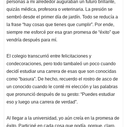
personas a mi alrededor auguraban un futuro brillante,
A
o
d
d
p
o
I
s
quizás médica, profesora o veterinaria. La presión se
p
k
n
sembró desde el primer día de jardín. Todo se reducía a
la frase “hay cosas que tienes que cumplir”. Por ende,
siempre me esforcé por esa gran promesa de “éxito” que
vendría después para mí.
El colegio transcurrió entre felicitaciones y
condecoraciones, pero todo tambaleó un poco cuando
decidí estudiar una carrera de esas que son conocidas
como “basura”. De hecho, recuerdo el rostro de asco de
un conocido cuando le conté mi elección y las palabras
que pronunció después de su gesto: “Puedes estudiar
eso y luego una carrera de verdad”.
Al llegar a la universidad, yo aún creía en la promesa de
éxito. Participé en cada cosa que podía, porque, claro,