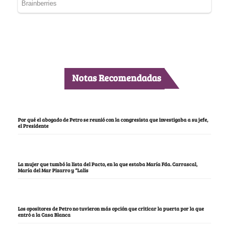
Notas Recomendadas
Por qué el abogado de Petro se reunió con la congresista que investigaba a su jefe,
el Presidente
La mujer que tumbó la lista del Pacto, en la que estaba María Fda. Carrascal,
María del Mar Pizarro y “Lalis
Los opositores de Petro no tuvieron más opción que criticar la puerta por la que
entró a la Casa Blanca