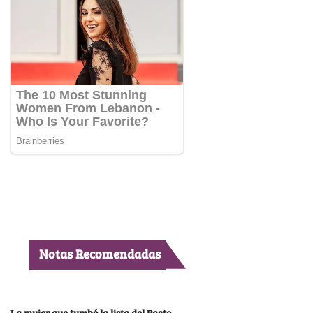
Notas Recomendadas
La mujer que tumbó la lista del Pacto,