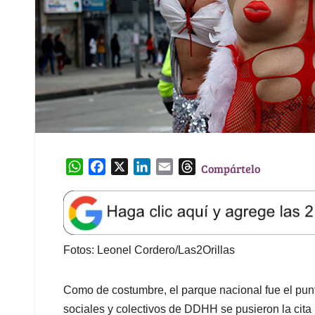
W
F
X
L
E
T
Compártelo
h
a
i
m
h
a
c
n
a
r
t
e
k
i
e
s
b
e
l
a
A
o
d
d
Fotos: Leonel Cordero/Las2Orillas
p
o
I
s
p
k
n
Como de costumbre, el parque nacional fue el pun
sociales y colectivos de DDHH se pusieron la cita