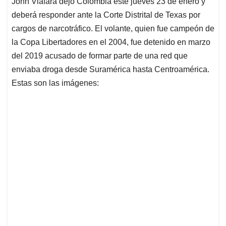
John Viáfara dejó Colombia este jueves 23 de enero y
s
b
e
l
a
deberá responder ante la Corte Distrital de Texas por
A
o
d
d
p
o
I
s
cargos de narcotráfico. El volante, quien fue campeón de
p
k
n
la Copa Libertadores en el 2004, fue detenido en marzo
del 2019 acusado de formar parte de una red que
enviaba droga desde Suramérica hasta Centroamérica.
Estas son las imágenes: