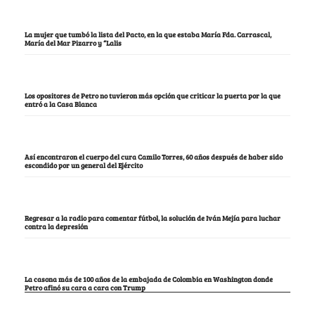
La mujer que tumbó la lista del Pacto, en la que estaba María Fda. Carrascal,
María del Mar Pizarro y “Lalis
Los opositores de Petro no tuvieron más opción que criticar la puerta por la que
entró a la Casa Blanca
Así encontraron el cuerpo del cura Camilo Torres, 60 años después de haber sido
escondido por un general del Ejército
Regresar a la radio para comentar fútbol, la solución de Iván Mejía para luchar
contra la depresión
La casona más de 100 años de la embajada de Colombia en Washington donde
Petro afinó su cara a cara con Trump