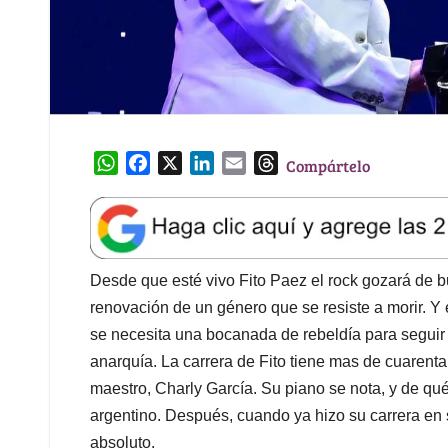
W
F
X
L
E
T
Compártelo
h
a
i
m
h
a
c
n
a
r
t
e
k
i
e
s
b
e
l
a
A
o
d
d
Desde que esté vivo Fito Paez el rock gozará de b
p
o
I
s
renovación de un género que se resiste a morir. Y
p
k
n
se necesita una bocanada de rebeldía para seguir 
anarquía. La carrera de Fito tiene mas de cuarent
maestro, Charly García. Su piano se nota, y de qu
argentino. Después, cuando ya hizo su carrera en 
absoluto.