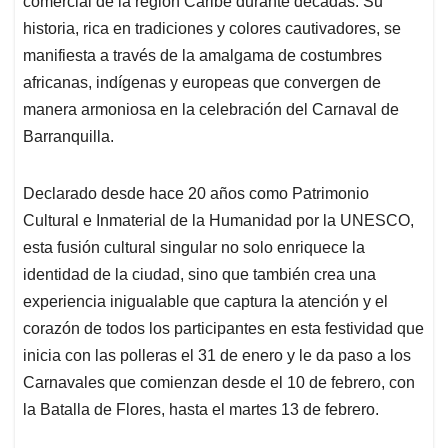
comercial de la región Caribe durante décadas. Su
A
o
d
d
p
o
I
s
historia, rica en tradiciones y colores cautivadores, se
p
k
n
manifiesta a través de la amalgama de costumbres
africanas, indígenas y europeas que convergen de
manera armoniosa en la celebración del Carnaval de
Barranquilla.
Declarado desde hace 20 años como Patrimonio
Cultural e Inmaterial de la Humanidad por la UNESCO,
esta fusión cultural singular no solo enriquece la
identidad de la ciudad, sino que también crea una
experiencia inigualable que captura la atención y el
corazón de todos los participantes en esta festividad que
inicia con las polleras el 31 de enero y le da paso a los
Carnavales que comienzan desde el 10 de febrero, con
la Batalla de Flores, hasta el martes 13 de febrero.