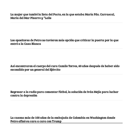
La mujer que tumbó la lista del Pacto, en la que estaba María Fda. Carrascal,
María del Mar Pizarro y “Lalis
Los opositores de Petro no tuvieron más opción que criticar la puerta por la que
entró a la Casa Blanca
Así encontraron el cuerpo del cura Camilo Torres, 60 años después de haber sido
escondido por un general del Ejército
Regresar a la radio para comentar fútbol, la solución de Iván Mejía para luchar
contra la depresión
La casona más de 100 años de la embajada de Colombia en Washington donde
Petro afinó su cara a cara con Trump