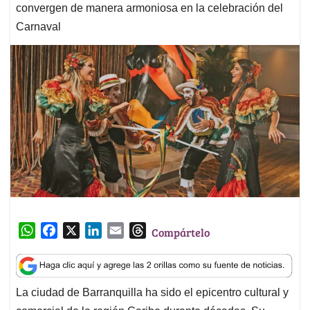
convergen de manera armoniosa en la celebración del
Carnaval
W
F
X
L
E
T
Compártelo
h
a
i
m
h
a
c
n
a
r
t
e
k
i
e
La ciudad de Barranquilla ha sido el epicentro cultural y
s
b
e
l
a