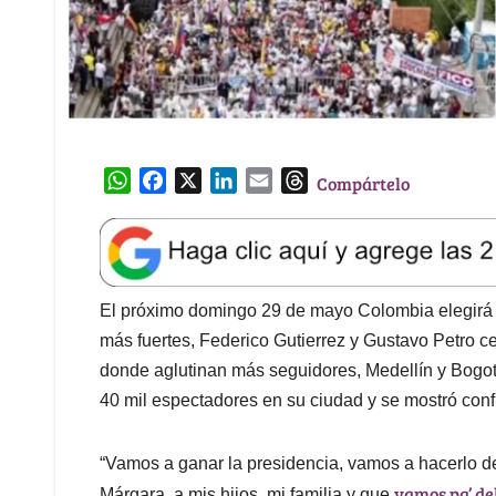
W
F
X
L
E
T
Compártelo
h
a
i
m
h
a
c
n
a
r
t
e
k
i
e
s
b
e
l
a
A
o
d
d
El próximo domingo 29 de mayo Colombia elegirá 
p
o
I
s
más fuertes, Federico Gutierrez y Gustavo Petro 
p
k
n
donde aglutinan más seguidores, Medellín y Bogo
40 mil espectadores en su ciudad y se mostró con
“Vamos a ganar la presidencia, vamos a hacerlo de
vamos pa’ de
Márgara, a mis hijos, mi familia y que