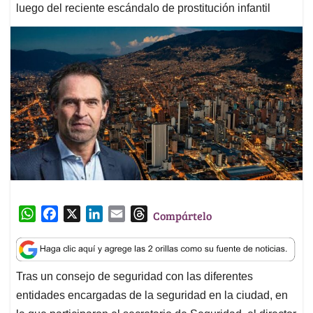
luego del reciente escándalo de prostitución infantil
W
F
X
L
E
T
Compártelo
h
a
i
m
h
a
c
n
a
r
t
e
k
i
e
Tras un consejo de seguridad con las diferentes
s
b
e
l
a
entidades encargadas de la seguridad en la ciudad, en
A
o
d
d