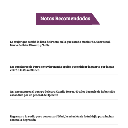
Notas Recomendadas
La mujer que tumbó la lista del Pacto, en la que estaba María Fda. Carrascal,
María del Mar Pizarro y “Lalis
Los opositores de Petro no tuvieron más opción que criticar la puerta por la que
entró a la Casa Blanca
Así encontraron el cuerpo del cura Camilo Torres, 60 años después de haber sido
escondido por un general del Ejército
Regresar a la radio para comentar fútbol, la solución de Iván Mejía para luchar
contra la depresión