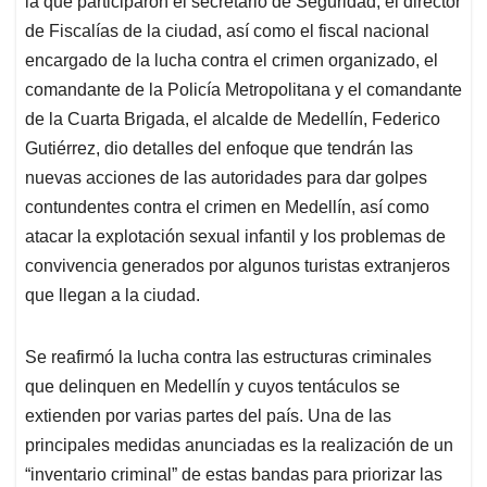
p
o
I
s
la que participaron el secretario de Seguridad, el director
p
k
n
de Fiscalías de la ciudad, así como el fiscal nacional
encargado de la lucha contra el crimen organizado, el
comandante de la Policía Metropolitana y el comandante
de la Cuarta Brigada, el alcalde de Medellín, Federico
Gutiérrez, dio detalles del enfoque que tendrán las
nuevas acciones de las autoridades para dar golpes
contundentes contra el crimen en Medellín, así como
atacar la explotación sexual infantil y los problemas de
convivencia generados por algunos turistas extranjeros
que llegan a la ciudad.
Se reafirmó la lucha contra las estructuras criminales
que delinquen en Medellín y cuyos tentáculos se
extienden por varias partes del país. Una de las
principales medidas anunciadas es la realización de un
“inventario criminal” de estas bandas para priorizar las