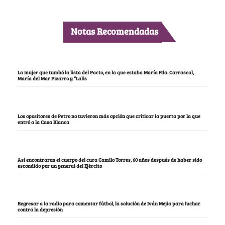
Notas Recomendadas
La mujer que tumbó la lista del Pacto, en la que estaba María Fda. Carrascal,
María del Mar Pizarro y “Lalis
Los opositores de Petro no tuvieron más opción que criticar la puerta por la que
entró a la Casa Blanca
Así encontraron el cuerpo del cura Camilo Torres, 60 años después de haber sido
escondido por un general del Ejército
Regresar a la radio para comentar fútbol, la solución de Iván Mejía para luchar
contra la depresión