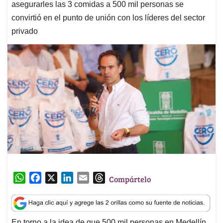
asegurarles las 3 comidas a 500 mil personas se
convirtió en el punto de unión con los líderes del sector
privado
W
F
X
L
E
T
Compártelo
h
a
i
m
h
a
c
n
a
r
t
e
k
i
e
En torno a la idea de que 500 mil personas en Medellín