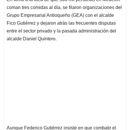
s
b
e
l
a
coman tres comidas al día, se filaron organizaciones del
A
o
d
d
p
o
I
s
Grupo Empresarial Antioqueño (GEA) con el alcalde
p
k
n
Fico Gutiérrez y dejaron atrás las frecuentes disputas
entre el sector privado y la pasada administración del
alcalde Daniel Quintero.
Aunque Federico Gutiérrez insiste en que combatir el