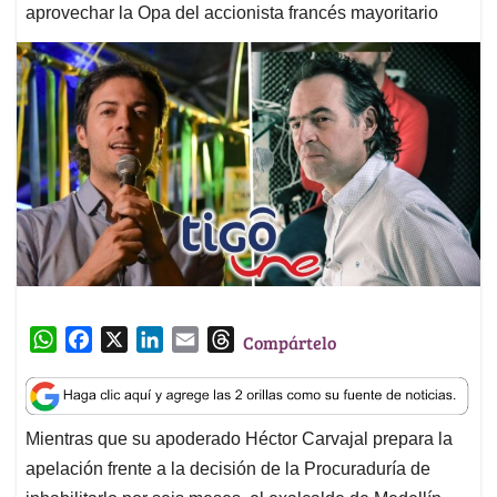
aprovechar la Opa del accionista francés mayoritario
W
F
X
L
E
T
Compártelo
h
a
i
m
h
a
c
n
a
r
t
e
k
i
e
Mientras que su apoderado Héctor Carvajal prepara la
s
b
e
l
a
apelación frente a la decisión de la Procuraduría de
A
o
d
d