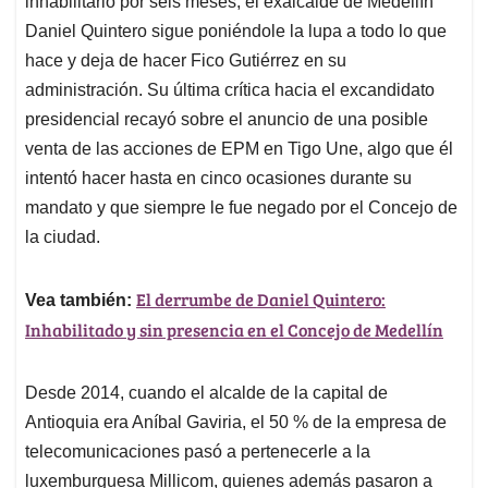
p
o
I
s
inhabilitarlo por seis meses, el exalcalde de Medellín
p
k
n
Daniel Quintero sigue poniéndole la lupa a todo lo que
hace y deja de hacer Fico Gutiérrez en su
administración. Su última crítica hacia el excandidato
presidencial recayó sobre el anuncio de una posible
venta de las acciones de EPM en Tigo Une, algo que él
intentó hacer hasta en cinco ocasiones durante su
mandato y que siempre le fue negado por el Concejo de
la ciudad.
El derrumbe de Daniel Quintero:
Vea también:
Inhabilitado y sin presencia en el Concejo de Medellín
Desde 2014, cuando el alcalde de la capital de
Antioquia era Aníbal Gaviria, el 50 % de la empresa de
telecomunicaciones pasó a pertenecerle a la
luxemburguesa Millicom, quienes además pasaron a