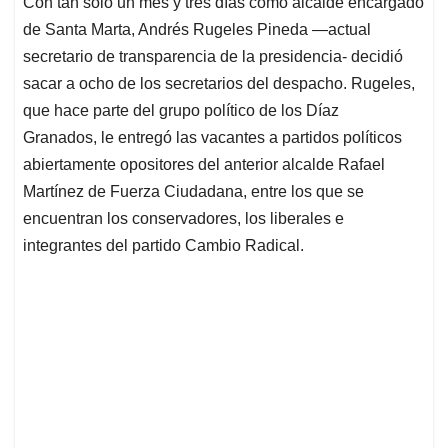
Con tan solo un mes y tres días como alcalde encargado
s
b
e
l
a
de Santa Marta, Andrés Rugeles Pineda —actual
A
o
d
d
p
o
I
s
secretario de transparencia de la presidencia- decidió
p
k
n
sacar a ocho de los secretarios del despacho. Rugeles,
que hace parte del grupo político de los Díaz
Granados, le entregó las vacantes a partidos políticos
abiertamente opositores del anterior alcalde Rafael
Martínez de Fuerza Ciudadana, entre los que se
encuentran los conservadores, los liberales e
integrantes del partido Cambio Radical.