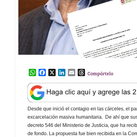
W
F
X
L
E
T
Compártelo
h
a
i
m
h
a
c
n
a
r
t
e
k
i
e
s
b
e
l
a
A
o
d
d
Desde que inició el contagio en las cárceles, el p
p
o
I
s
excarcelación masiva humanitaria. De ahí que sus
p
k
n
decreto 546 del Ministerio de Justicia, que ha recib
de fondo. La propuesta fue bien recibida en la Co