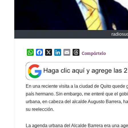
radiosu
W
F
X
L
E
T
Compártelo
h
a
i
m
h
a
c
n
a
r
t
e
k
i
e
s
b
e
l
a
A
o
d
d
En una reciente visita a la ciudad de Quito quede
p
o
I
s
país hermano. Sin embargo, me enteré que el gob
p
k
n
urbana, en cabeza del alcalde Augusto Barrera, h
su reelección.
La agenda urbana del Alcalde Barrera era una ag