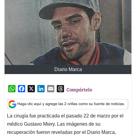
Diario Marca
W
F
X
L
E
T
Compártelo
h
a
i
m
h
a
c
n
a
r
t
e
k
i
e
La cirugía fue practicada el pasado 22 de marzo por el
s
b
e
l
a
médico Gustavo Miery. Las imágenes de su
A
o
d
d
p
o
I
s
recuperación fueron reveladas por el Diario Marca,