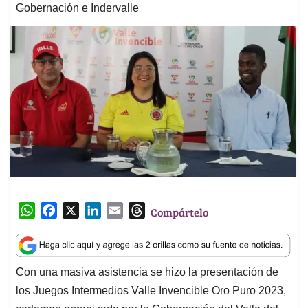
Gobernación e Indervalle
W
F
X
L
E
T
Compártelo
h
a
i
m
h
a
c
n
a
r
t
e
k
i
e
Con una masiva asistencia se hizo la presentación de
s
b
e
l
a
los Juegos Intermedios Valle Invencible Oro Puro 2023,
A
o
d
d