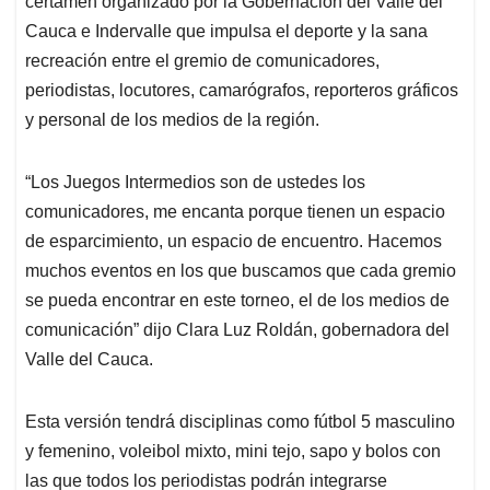
p
o
I
s
certamen organizado por la Gobernación del Valle del
p
k
n
Cauca e Indervalle que impulsa el deporte y la sana
recreación entre el gremio de comunicadores,
periodistas, locutores, camarógrafos, reporteros gráficos
y personal de los medios de la región.
“Los Juegos Intermedios son de ustedes los
comunicadores, me encanta porque tienen un espacio
de esparcimiento, un espacio de encuentro. Hacemos
muchos eventos en los que buscamos que cada gremio
se pueda encontrar en este torneo, el de los medios de
comunicación” dijo Clara Luz Roldán, gobernadora del
Valle del Cauca.
Esta versión tendrá disciplinas como fútbol 5 masculino
y femenino, voleibol mixto, mini tejo, sapo y bolos con
las que todos los periodistas podrán integrarse