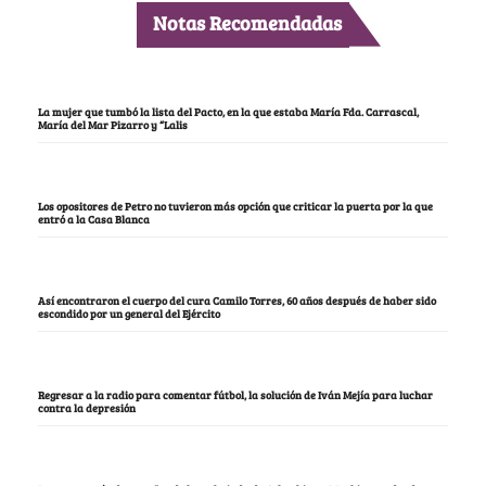
Notas Recomendadas
La mujer que tumbó la lista del Pacto, en la que estaba María Fda. Carrascal,
María del Mar Pizarro y “Lalis
Los opositores de Petro no tuvieron más opción que criticar la puerta por la que
entró a la Casa Blanca
Así encontraron el cuerpo del cura Camilo Torres, 60 años después de haber sido
escondido por un general del Ejército
Regresar a la radio para comentar fútbol, la solución de Iván Mejía para luchar
contra la depresión