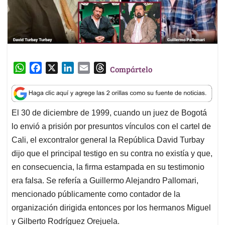
W
F
X
L
E
T
Compártelo
h
a
i
m
h
a
c
n
a
r
t
e
k
i
e
El 30 de diciembre de 1999, cuando un juez de Bogotá
s
b
e
l
a
lo envió a prisión por presuntos vínculos con el cartel de
A
o
d
d
p
o
I
s
Cali, el excontralor general la República David Turbay
p
k
n
dijo que el principal testigo en su contra no existía y que,
en consecuencia, la firma estampada en su testimonio
era falsa. Se refería a Guillermo Alejandro Pallomari,
mencionado públicamente como contador de la
organización dirigida entonces por los hermanos Miguel
y Gilberto Rodríguez Orejuela.