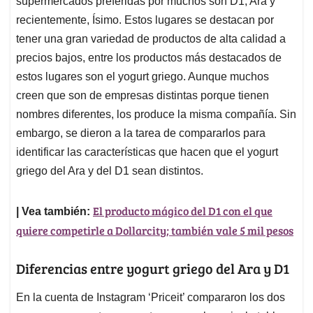
supermercados preferidas por muchos son D1, Ara y
A
o
d
d
p
o
I
s
recientemente, Ísimo. Estos lugares se destacan por
p
k
n
tener una gran variedad de productos de alta calidad a
precios bajos, entre los productos más destacados de
estos lugares son el yogurt griego. Aunque muchos
creen que son de empresas distintas porque tienen
nombres diferentes, los produce la misma compañía. Sin
embargo, se dieron a la tarea de compararlos para
identificar las características que hacen que el yogurt
griego del Ara y del D1 sean distintos.
El producto mágico del D1 con el que
| Vea también:
quiere competirle a Dollarcity; también vale 5 mil pesos
Diferencias entre yogurt griego del Ara y D1
En la cuenta de Instagram ‘Priceit’ compararon los dos