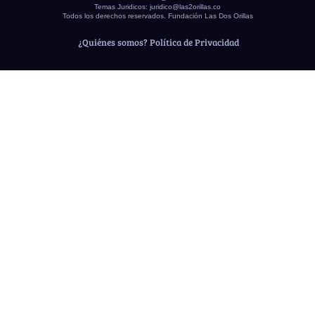
Temas Juridicos:
juridico@las2orillas.co
Todos los derechos reservados. Fundación Las Dos Orillas
¿Quiénes somos?
Política de Privacidad