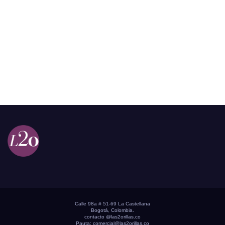
Calle 98a # 51-69 La Castellana
Bogotá, Colombia.
contacto @las2orillas.co
Pauta:
comercial@las2orillas.co