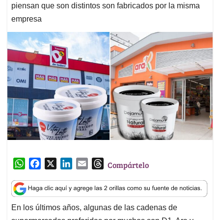
piensan que son distintos son fabricados por la misma
empresa
W
F
X
L
E
T
Compártelo
h
a
i
m
h
a
c
n
a
r
t
e
k
i
e
En los últimos años, algunas de las cadenas de
s
b
e
l
a