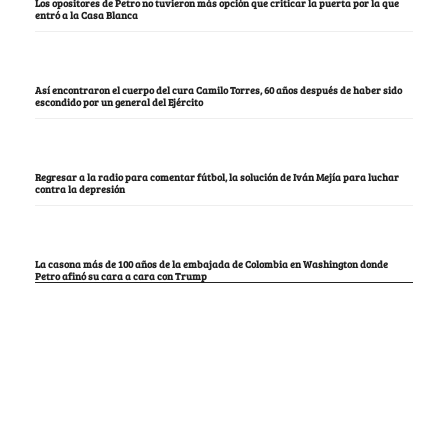
Los opositores de Petro no tuvieron más opción que criticar la puerta por la que
entró a la Casa Blanca
Así encontraron el cuerpo del cura Camilo Torres, 60 años después de haber sido
escondido por un general del Ejército
Regresar a la radio para comentar fútbol, la solución de Iván Mejía para luchar
contra la depresión
La casona más de 100 años de la embajada de Colombia en Washington donde
Petro afinó su cara a cara con Trump