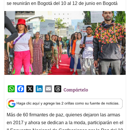
se reunirán en Bogotá del 10 al 12 de junio en Bogotá
W
F
X
L
E
T
Compártelo
h
a
i
m
h
a
c
n
a
r
t
e
k
i
e
Más de 60 firmantes de paz, quienes dejaron las armas
s
b
e
l
a
en 2017 y ahora se dedican a la moda, participarán en el
A
o
d
d