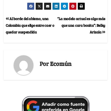
Al borde del abismo, una
“La modelo actual es algo más
Colombia que elige entre caer o
que una cara bonita”: Belky
quedar suspendida
Arizala
Por
Ecomún