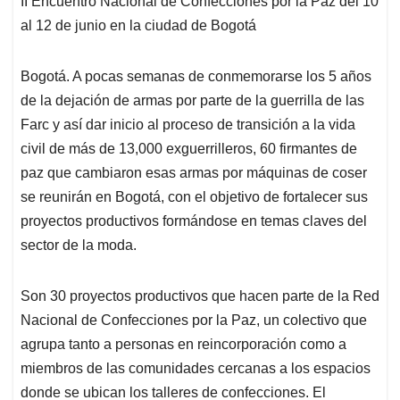
p
o
I
s
II Encuentro Nacional de Confecciones por la Paz del 10
p
k
n
al 12 de junio en la ciudad de Bogotá
Bogotá. A pocas semanas de conmemorarse los 5 años
de la dejación de armas por parte de la guerrilla de las
Farc y así dar inicio al proceso de transición a la vida
civil de más de 13,000 exguerrilleros, 60 firmantes de
paz que cambiaron esas armas por máquinas de coser
se reunirán en Bogotá, con el objetivo de fortalecer sus
proyectos productivos formándose en temas claves del
sector de la moda.
Son 30 proyectos productivos que hacen parte de la Red
Nacional de Confecciones por la Paz, un colectivo que
agrupa tanto a personas en reincorporación como a
miembros de las comunidades cercanas a los espacios
donde se ubican los talleres de confecciones. El