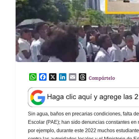
W
F
X
L
E
T
Compártelo
h
a
i
m
h
a
c
n
a
r
t
e
k
i
e
s
b
e
l
a
A
o
d
d
Sin agua, baños en precarias condiciones, falta d
p
o
I
s
Escolar (PAE); han sido denuncias constantes en 
p
k
n
por ejemplo, durante este 2022 muchos estudiante
contra las autoridades locales y el Ministerio de E