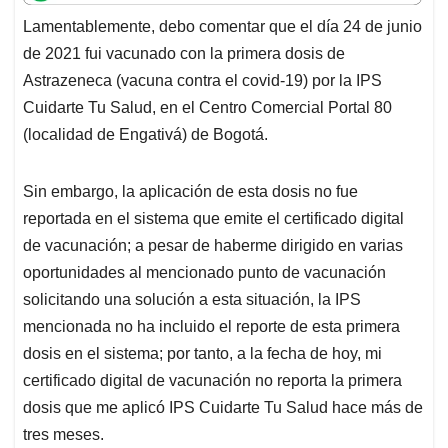
t
e
k
i
e
Lamentablemente, debo comentar que el día 24 de junio
s
b
e
l
a
de 2021 fui vacunado con la primera dosis de
A
o
d
d
p
o
I
s
Astrazeneca (vacuna contra el covid-19) por la IPS
p
k
n
Cuidarte Tu Salud, en el Centro Comercial Portal 80
(localidad de Engativá) de Bogotá.
Sin embargo, la aplicación de esta dosis no fue
reportada en el sistema que emite el certificado digital
de vacunación; a pesar de haberme dirigido en varias
oportunidades al mencionado punto de vacunación
solicitando una solución a esta situación, la IPS
mencionada no ha incluido el reporte de esta primera
dosis en el sistema; por tanto, a la fecha de hoy, mi
certificado digital de vacunación no reporta la primera
dosis que me aplicó IPS Cuidarte Tu Salud hace más de
tres meses.