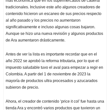
p
o
I
s
más económica que en los supermercados de cadena
p
k
n
tradicionales. Inclusive este año algunos creadores de
contenido hicieron un escaneo de sus precios respecto
al año pasado y los precios no aumentaron
significativamente e incluso algunas cosas bajaron.
Aunque se hizo una nueva revisión y algunos productos
de Ara aumentaron drásticamente.
Antes de ver la lista es importante recordar que en el
año 2022 se aprobó la reforma tributaria, por lo que el
impuesto saludable tuvo el aval para empezar a regir en
Colombia. A partir del 1 de noviembre de 2023 la
mayoría de productos ultra procesados y azucarados
subieron de precio.
Ahora, el creador de contenido ‘price it col’ fue hasta una
tienda Ara y encontró varios productos que tuvieron un