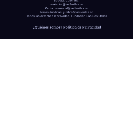
Bogotá, Colombia.
contacto @las2orillas.co
Pauta:
comercial@las2orillas.co
Temas Juridicos:
juridico@las2orillas.co
Todos los derechos reservados. Fundación Las Dos Orillas
¿Quiénes somos?
Política de Privacidad