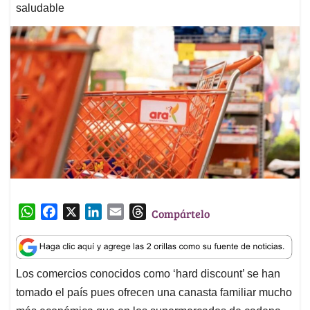
saludable
W
F
X
L
E
T
Compártelo
h
a
i
m
h
a
c
n
a
r
t
e
k
i
e
Los comercios conocidos como ‘hard discount’ se han
s
b
e
l
a
tomado el país pues ofrecen una canasta familiar mucho
A
o
d
d