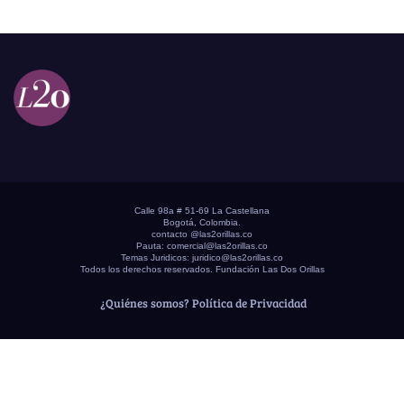
Calle 98a # 51-69 La Castellana
Bogotá, Colombia.
contacto @las2orillas.co
Pauta:
comercial@las2orillas.co
Temas Juridicos:
juridico@las2orillas.co
Todos los derechos reservados. Fundación Las Dos Orillas
¿Quiénes somos?
Política de Privacidad