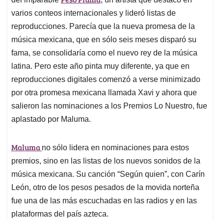
A
o
d
d
p
o
I
s
varios conteos internacionales y lideró listas de
p
k
n
reproducciones. Parecía que la nueva promesa de la
música mexicana, que en sólo seis meses disparó su
fama, se consolidaría como el nuevo rey de la música
latina. Pero este año pinta muy diferente, ya que en
reproducciones digitales comenzó a verse minimizado
por otra promesa mexicana llamada Xavi y ahora que
salieron las nominaciones a los Premios Lo Nuestro, fue
aplastado por Maluma.
Maluma
no sólo lidera en nominaciones para estos
premios, sino en las listas de los nuevos sonidos de la
música mexicana. Su canción “Según quien”, con Carín
León, otro de los pesos pesados de la movida norteña
fue una de las más escuchadas en las radios y en las
plataformas del país azteca.