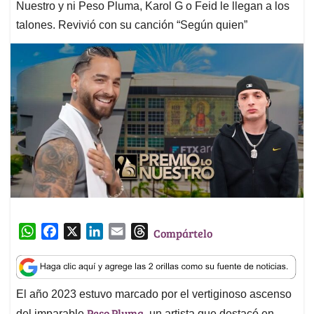
Nuestro y ni Peso Pluma, Karol G o Feid le llegan a los
talones. Revivió con su canción “Según quien”
W
F
X
L
E
T
Compártelo
h
a
i
m
h
a
c
n
a
r
t
e
k
i
e
El año 2023 estuvo marcado por el vertiginoso ascenso
s
b
e
l
a
Peso Pluma
del imparable
, un artista que destacó en