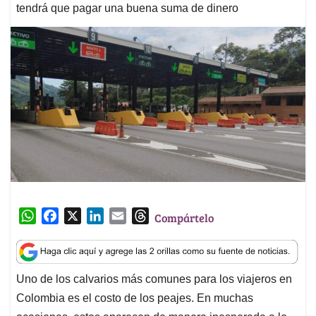
tendrá que pagar una buena suma de dinero
W
F
X
L
E
T
Compártelo
h
a
i
m
h
a
c
n
a
r
t
e
k
i
e
Uno de los calvarios más comunes para los viajeros en
s
b
e
l
a
Colombia es el costo de los peajes. En muchas
A
o
d
d