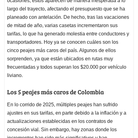
p
o
I
s
ocasiones, estos aparecen de manera inesperada a lo
p
k
n
largo del trayecto, afectando el presupuesto que se ha
planeado con antelación. De hecho, tras las vacaciones
de mitad de año, varias casetas incrementaron sus
tarifas, lo que ha generado molestia entre conductores y
transportadores. Hoy ya se conocen cuáles son los
cinco peajes más caros del país. Algunos de ellos
sorprenden, ya que están ubicados en rutas muy
frecuentadas y todos superan los $20.000 por vehículo
liviano.
Los 5 peajes más caros de Colombia
En lo corrido de 2025, múltiples peajes han sufrido
ajustes en sus tarifas, en parte debido a la inflación y a
actualizaciones establecidas en los contratos de
concesión vial. Sin embargo, hay zonas donde los
incrementos han sido más significativos y han