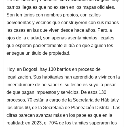
s
b
e
l
a
barrios ilegales que no existen en los mapas oficiales.
A
o
d
d
p
o
I
s
Son territorios con nombres propios, con calles
p
k
n
polvorientas y vecinos que construyeron con sus manos
las casas en las que viven desde hace años. Pero, a
ojos de la ciudad, son apenas asentamientos ilegales
que esperan pacientemente el día en que alguien les
entregue un título de propiedad.
Hoy, en Bogotá, hay 130 barrios en proceso de
legalización. Sus habitantes han aprendido a vivir con la
incertidumbre de no saber si su techo es suyo, a pesar
de que pagan impuestos y servicios. De esos 130
procesos, 70 están a cargo de la Secretaría de Hábitat y
los otros 60, de la Secretaría de Planeación Distrital. Las
cifras parecen avanzar más en los papeles que en la
realidad: en 2023, el 70% de los trámites superaron los