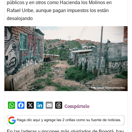
públicos y en otros como Hacienda los Molinos en
Rafael Uribe, aunque pagan impuestos los están
desalojando
W
F
X
L
E
T
Compártelo
h
a
i
m
h
a
c
n
a
r
t
e
k
i
e
En las laderas y rincones más olvidados de Bogotá, hay