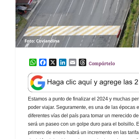
W
F
X
L
E
T
Compártelo
h
a
i
m
h
a
c
n
a
r
t
e
k
i
e
s
b
e
l
a
A
o
d
d
Estamos a punto de finalizar el 2024 y muchas pe
p
o
I
s
poder viajar. Seguramente, es una de las épocas e
p
k
n
diferentes vías del país para tomar un merecido 
será un paseo con un golpe duro para el bolsillo. 
primero de enero habrá un incremento en las tarif