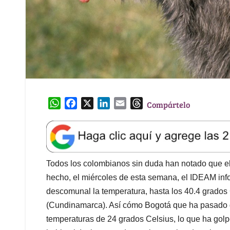
W
F
X
L
E
T
Compártelo
h
a
i
m
h
a
c
n
a
r
t
e
k
i
e
s
b
e
l
a
A
o
d
d
Todos los colombianos sin duda han notado que el
p
o
I
s
hecho, el miércoles de esta semana, el IDEAM inf
p
k
n
descomunal la temperatura, hasta los 40.4 grados
(Cundinamarca). Así cómo Bogotá que ha pasado de
temperaturas de 24 grados Celsius, lo que ha golp