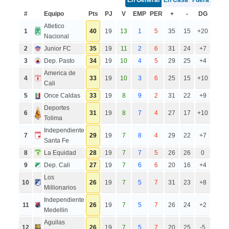
#
Equipo
Pts
PJ
V
EMP
PER
+
-
DG
Atletico
1
40
19
13
1
5
35
15
+20
Nacional
2
Junior FC
35
19
11
2
6
31
24
+7
3
Dep. Pasto
34
19
10
4
5
29
25
+4
America de
4
33
19
10
3
6
25
15
+10
Cali
5
Once Caldas
33
19
8
9
2
31
22
+9
Deportes
6
31
19
8
7
4
27
17
+10
Tolima
Independiente
7
29
19
7
8
4
29
22
+7
Santa Fe
8
La Equidad
28
19
7
7
5
26
26
0
9
Dep. Cali
27
19
7
6
6
20
16
+4
Los
10
26
19
7
5
7
31
23
+8
Millionarios
Independiente
11
26
19
7
5
7
26
24
+2
Medellin
Aguilas
12
26
19
7
5
7
20
25
-5