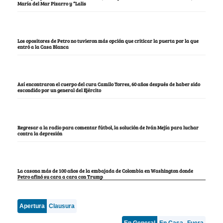
María del Mar Pizarro y “Lalis
Los opositores de Petro no tuvieron más opción que criticar la puerta por la que
entró a la Casa Blanca
Así encontraron el cuerpo del cura Camilo Torres, 60 años después de haber sido
escondido por un general del Ejército
Regresar a la radio para comentar fútbol, la solución de Iván Mejía para luchar
contra la depresión
La casona más de 100 años de la embajada de Colombia en Washington donde
Petro afinó su cara a cara con Trump
Apertura
Clausura
En General
En Casa
Fuera