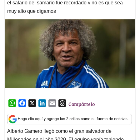
el salario del samario fue recordado y no es que sea
muy alto que digamos
W
F
X
L
E
T
Compártelo
h
a
i
m
h
a
c
n
a
r
t
e
k
i
e
Alberto Gamero llegó como el gran salvador de
s
b
e
l
a
Millonarios en el año 2020. El equipo venía teniendo