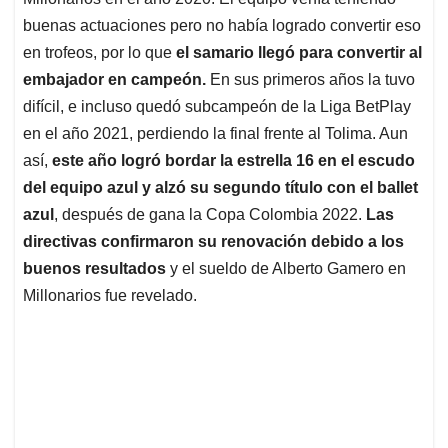
A
o
d
d
p
o
I
s
buenas actuaciones pero no había logrado convertir eso
p
k
n
en trofeos, por lo que
el samario llegó para convertir al
embajador en campeón.
En sus primeros años la tuvo
difícil, e incluso quedó subcampeón de la Liga BetPlay
en el año 2021, perdiendo la final frente al Tolima. Aun
así,
este año logró bordar la estrella 16 en el escudo
del equipo azul y alzó su segundo título con el ballet
azul
, después de gana la Copa Colombia 2022.
Las
directivas confirmaron su renovación debido a los
buenos resultados
y el sueldo de Alberto Gamero en
Millonarios fue revelado.