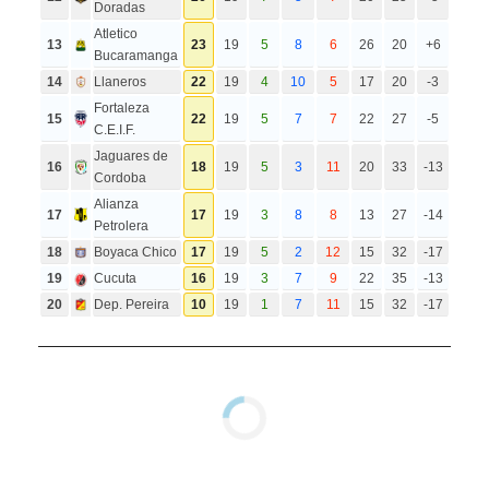
Doradas
Atletico
13
23
19
5
8
6
26
20
+6
Bucaramanga
14
Llaneros
22
19
4
10
5
17
20
-3
Fortaleza
15
22
19
5
7
7
22
27
-5
C.E.I.F.
Jaguares de
16
18
19
5
3
11
20
33
-13
Cordoba
Alianza
17
17
19
3
8
8
13
27
-14
Petrolera
18
Boyaca Chico
17
19
5
2
12
15
32
-17
19
Cucuta
16
19
3
7
9
22
35
-13
20
Dep. Pereira
10
19
1
7
11
15
32
-17