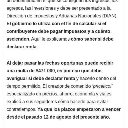
p
o
I
s
un documento en el que se consignan los ingresos, los
p
k
n
egresos, las inversiones y debe ser presentado a la
Dirección de Impuestos y Aduanas Nacionales (DIAN).
El gobierno lo utiliza con el fin de calcular si el
contribuyente debe pagar impuestos y a cuánto
ascienden
. Aquí le explicamos
cómo saber si debe
declarar renta.
Al dejar pasar las fechas oportunas puede recibir
una multa de $471.000, es por eso que debe
averiguar si debe declarar renta
y hacerlo dentro del
tiempo permitido. El creador de contenido
‘priceitcol’
especializado en precios, ahorro, economía y viajes
explicó a sus seguidores cómo hacerlo para evitar
contratiempos.
Ya que los plazos empezaron a vencer
desde el pasado 12 de agosto del presente año.