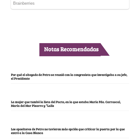
Notas Recomendadas
Por qué el abogado de Petro se reunió con la congresista que investigaba a su jefe,
el Presidente
La mujer que tumbó la lista del Pacto, en la que estaba María Fda. Carrascal,
María del Mar Pizarro y “Lalis
Los opositores de Petro no tuvieron más opción que criticar la puerta por la que
entró a la Casa Blanca