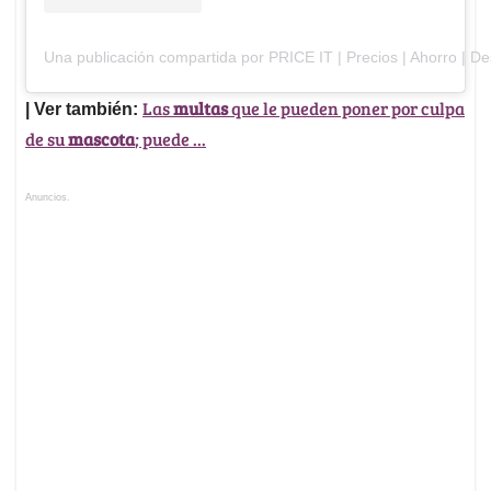
Una publicación compartida por PRICE IT | Precios | Ahorro | Des
Las
multas
que le pueden poner por culpa
| Ver también:
de su
mascota
; puede ...
Anuncios.