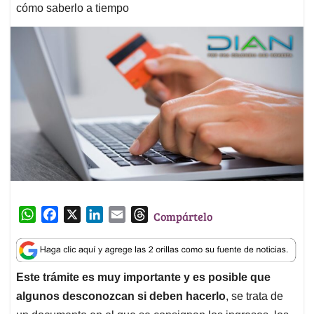
cómo saberlo a tiempo
W
F
X
L
E
T
Compártelo
h
a
i
m
h
a
c
n
a
r
t
e
k
i
e
Este trámite es muy importante y es posible que
s
b
e
l
a
algunos desconozcan si deben hacerlo
, se trata de
A
o
d
d