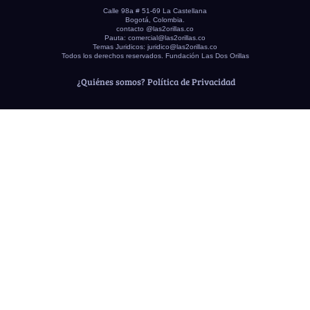
Calle 98a # 51-69 La Castellana
Bogotá, Colombia.
contacto @las2orillas.co
Pauta:
comercial@las2orillas.co
Temas Juridicos:
juridico@las2orillas.co
Todos los derechos reservados. Fundación Las Dos Orillas
¿Quiénes somos?
Política de Privacidad