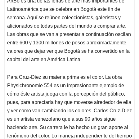
ArtBo es una de las ferias de arte más importantes de
s
b
e
l
a
Latinoamérica que se celebra en Bogotá este fin de
A
o
d
d
p
o
I
s
semana. Aquí se reúnen coleccionistas, galeristas y
p
k
n
aficionados de todas partes del mundo a comprar arte.
Las obras que se van a presentar a continuación oscilan
entre 600 y 1300 millones de pesos aproximadamente,
valores que dejar ver que Bogotá se ha convertido en la
capital del arte en América Latina.
Para Cruz-Diez su materia prima es el color. La obra
Physichronomie 554 es un impresionante ejemplo de
cómo éste artista juega con la percepción del público,
pues, para apreciarla hay que moverse alrededor de ella
y ver como van cambiando los colores. Carlos Cruz-Diez
es un artista venezolano que a sus 90 años sigue
haciendo arte. Su carrera le ha hecho un gran aporte al
fenómeno del color. Lo maneja independiente del tiempo