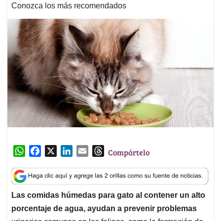
Conozca los más recomendados
W
F
X
L
E
T
Compártelo
h
a
i
m
h
a
c
n
a
r
t
e
k
i
e
Las comidas húmedas para gato al contener un alto
s
b
e
l
a
porcentaje de agua, ayudan a prevenir problemas
A
o
d
d