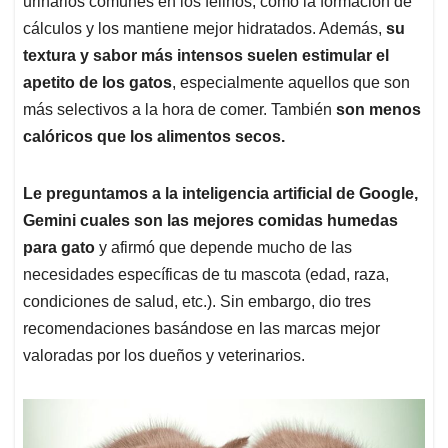
p
o
I
s
urinarios comunes en los felinos, como la formación de
p
k
n
cálculos y los mantiene mejor hidratados. Además,
su
textura y sabor más intensos suelen estimular el
apetito de los gatos
, especialmente aquellos que son
más selectivos a la hora de comer. También
son menos
calóricos que los alimentos secos.
Le preguntamos a la inteligencia artificial de Google,
Gemini cuales son las mejores comidas humedas
para gato
y afirmó que depende mucho de las
necesidades específicas de tu mascota (edad, raza,
condiciones de salud, etc.). Sin embargo, dio tres
recomendaciones basándose en las marcas mejor
valoradas por los dueños y veterinarios.