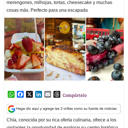
merengones, milhojas, tortas, cheesecake y muchas
cosas más. Perfecto para una escapada
W
F
X
L
E
T
Compártelo
h
a
i
m
h
a
c
n
a
r
t
e
k
i
e
Chía, conocida por su rica oferta culinaria, ofrece a los
s
b
e
l
a
visitantes la oportunidad de explorar su centro histórico,