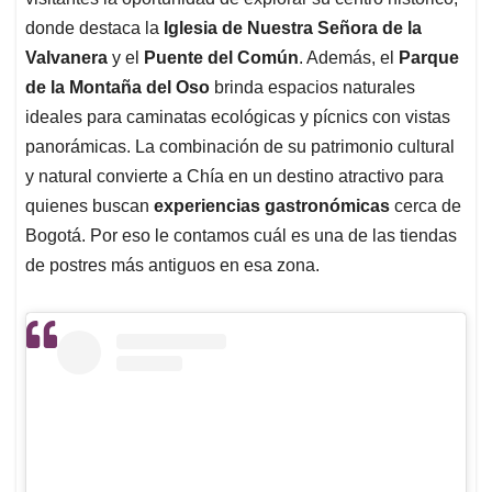
A
o
d
d
p
o
I
s
donde destaca la
Iglesia de Nuestra Señora de la
p
k
n
Valvanera
y el
Puente del Común
. Además, el
Parque
de la Montaña del Oso
brinda espacios naturales
ideales para caminatas ecológicas y pícnics con vistas
panorámicas. La combinación de su patrimonio cultural
y natural convierte a Chía en un destino atractivo para
quienes buscan
experiencias gastronómicas
cerca de
Bogotá. Por eso le contamos cuál es una de las tiendas
de postres más antiguos en esa zona.