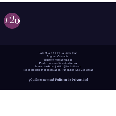
Calle 98a # 51-69 La Castellana
Bogotá, Colombia.
contacto @las2orillas.co
Pauta:
comercial@las2orillas.co
Temas Juridicos:
juridico@las2orillas.co
Todos los derechos reservados. Fundación Las Dos Orillas
¿Quiénes somos?
Política de Privacidad