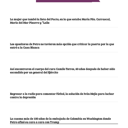
La mujer que tumbó la lista del Pacto, en la que estaba María Fda. Carrascal,
María del Mar Pizarro y “Lalis
Los opositores de Petro no tuvieron más opción que criticar la puerta por la que
entró a la Casa Blanca
Así encontraron el cuerpo del cura Camilo Torres, 60 años después de haber sido
escondido por un general del Ejército
Regresar a la radio para comentar fútbol, la solución de Iván Mejía para luchar
contra la depresión
La casona más de 100 años de la embajada de Colombia en Washington donde
Petro afinó su cara a cara con Trump