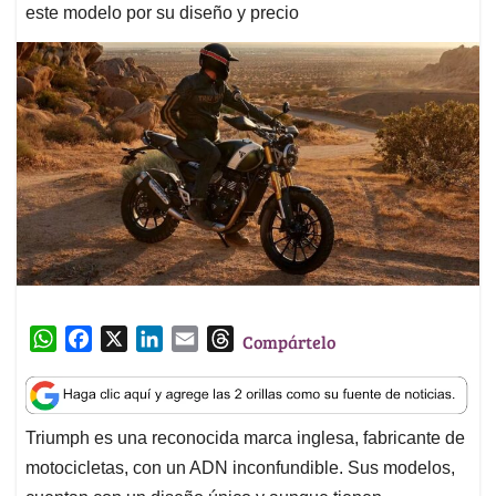
este modelo por su diseño y precio
W
F
X
L
E
T
Compártelo
h
a
i
m
h
a
c
n
a
r
t
e
k
i
e
Triumph es una reconocida marca inglesa, fabricante de
s
b
e
l
a
motocicletas, con un ADN inconfundible. Sus modelos,
A
o
d
d