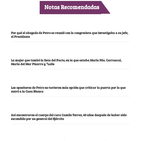
Notas Recomendadas
Por qué el abogado de Petro se reunió con la congresista que investigaba a su jefe,
el Presidente
La mujer que tumbó la lista del Pacto, en la que estaba María Fda. Carrascal,
María del Mar Pizarro y “Lalis
Los opositores de Petro no tuvieron más opción que criticar la puerta por la que
entró a la Casa Blanca
Así encontraron el cuerpo del cura Camilo Torres, 60 años después de haber sido
escondido por un general del Ejército