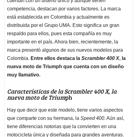
p
o
I
s
cuentan con un diseño único y aunque tienen
p
k
n
competencia, destacan por varios factores. La marca
está establecida en Colombia y actualmente es
distribuida por el Grupo UMA. Esto significa un gran
respaldo para ellos, pues esta compañía es muy
importante en el país. Ahora bien, recientemente, la
marca presentó algunos de sus nuevos modelos para
Colombia.
Entre ellos destaca la
Scrambler 400 X
, la
nueva moto de Triumph que cuenta con un diseño
muy llamativo.
Características de la Scrambler 400 X, la
nueva moto de Trium
ph
Hay que decir que este modelo, tiene varios aspectos
que comparte con su hermana, la
Speed 400
. Aún así,
tiene diferencias notorias que la convierten en una
motocicleta única y diseñada para grandes aventuras.