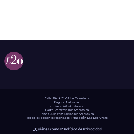
Calle 98a # 51-69 La Castellana
Bogotá, Colombia.
contacto @las2orillas.co
Pauta:
comercial@las2orillas.co
Temas Juridicos:
juridico@las2orillas.co
Todos los derechos reservados. Fundación Las Dos Orillas
¿Quiénes somos?
Política de Privacidad