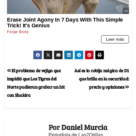
El problema de vejiga que
Así es la cobija mágica de D1
impidió que Los Tigres del
que brilla en la oscuridad:
Norte pudieran grabar un hit
precio y opiniones
con Shakira
Por
Daniel Murcia
Periodista de Las2Orillas,