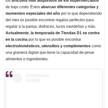
los
artículos más adquiridos de los supermercados
A
o
d
d
p
o
I
s
de bajo costo. Estos
abarcan diferentes categorías y
p
k
n
momentos especiales del año
por lo que dependiendo
del mes es posible encontrar regalos perfectos para
regalar a la pareja, disfraces, luces navideñas y más.
Actualmente, la temporada de Tiendas D1 se centra
en la cocina
por lo que es posible encontrar
electrodomésticos, utensilios y complementos
como
una gramera digital que tiene la capacidad de pesar
alimentos o ingredientes.