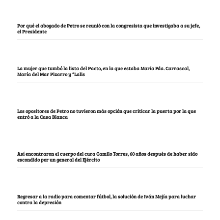
Por qué el abogado de Petro se reunió con la congresista que investigaba a su jefe,
el Presidente
La mujer que tumbó la lista del Pacto, en la que estaba María Fda. Carrascal,
María del Mar Pizarro y “Lalis
Los opositores de Petro no tuvieron más opción que criticar la puerta por la que
entró a la Casa Blanca
Así encontraron el cuerpo del cura Camilo Torres, 60 años después de haber sido
escondido por un general del Ejército
Regresar a la radio para comentar fútbol, la solución de Iván Mejía para luchar
contra la depresión