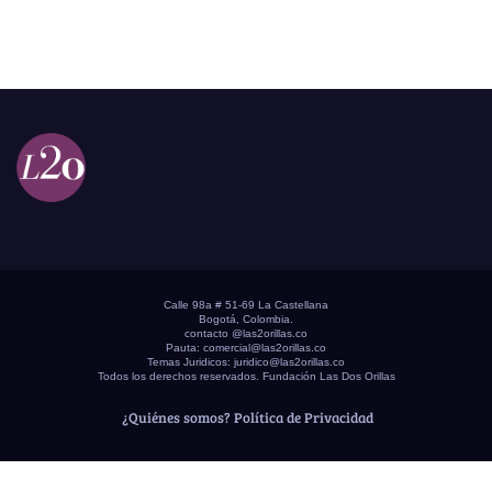
Calle 98a # 51-69 La Castellana
Bogotá, Colombia.
contacto @las2orillas.co
Pauta:
comercial@las2orillas.co
Temas Juridicos:
juridico@las2orillas.co
Todos los derechos reservados. Fundación Las Dos Orillas
¿Quiénes somos?
Política de Privacidad