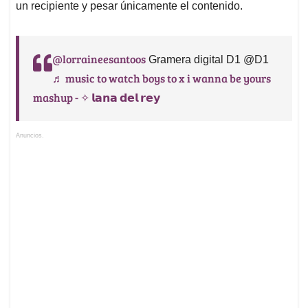
un recipiente y pesar únicamente el contenido.
@lorraineesantoos
Gramera digital D1 @D1
♬ music to watch boys to x i wanna be yours
mashup - ✧ 𝗹𝗮𝗻𝗮 𝗱𝗲𝗹 𝗿𝗲𝘆
Anuncios.