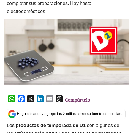
completar sus preparaciones. Hay hasta
electrodomésticos
W
F
X
L
E
T
Compártelo
h
a
i
m
h
a
c
n
a
r
t
e
k
i
e
Los
productos de temporada de D1
son algunos de
s
b
e
l
a