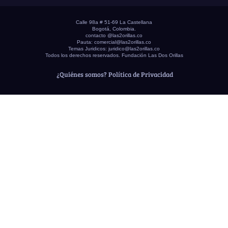
Calle 98a # 51-69 La Castellana
Bogotá, Colombia.
contacto @las2orillas.co
Pauta:
comercial@las2orillas.co
Temas Juridicos:
juridico@las2orillas.co
Todos los derechos reservados. Fundación Las Dos Orillas
¿Quiénes somos?
Política de Privacidad