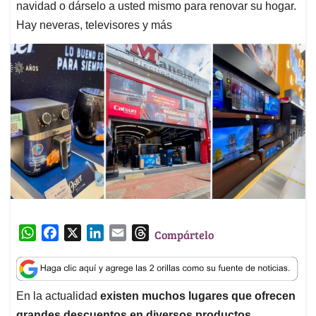
navidad o dárselo a usted mismo para renovar su hogar.
Hay neveras, televisores y más
W
F
X
L
E
T
Compártelo
h
a
i
m
h
a
c
n
a
r
t
e
k
i
e
En la actualidad
existen muchos lugares que ofrecen
s
b
e
l
a
grandes descuentos en diversos productos,