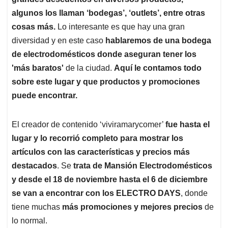
A
o
d
d
p
o
I
s
algunos los llaman ‘bodegas’, ‘outlets’, entre otras
p
k
n
cosas más.
Lo interesante es que hay una gran
diversidad y en este caso
hablaremos de una bodega
de electrodomésticos donde aseguran tener los
'más baratos'
de la ciudad.
Aquí le contamos todo
sobre este lugar y que productos y promociones
puede encontrar.
El creador de contenido ‘viviramarycomer’
fue hasta el
lugar y lo recorrió completo para mostrar los
artículos con las características y precios más
destacados
. Se
trata de Mansión Electrodomésticos
y desde el 18 de noviembre hasta el 6 de diciembre
se van a encontrar con los ELECTRO DAYS
, donde
tiene muchas
más promociones y mejores precios
de
lo normal.