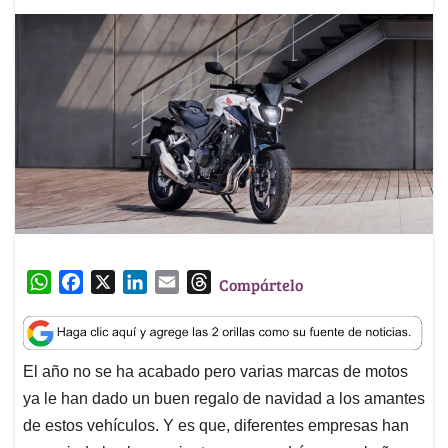
W
F
X
L
E
T
Compártelo
h
a
i
m
h
a
c
n
a
r
t
e
k
i
e
El año no se ha acabado pero varias marcas de motos
s
b
e
l
a
ya le han dado un buen regalo de navidad a los amantes
A
o
d
d
p
o
I
s
de estos vehículos. Y es que, diferentes empresas han