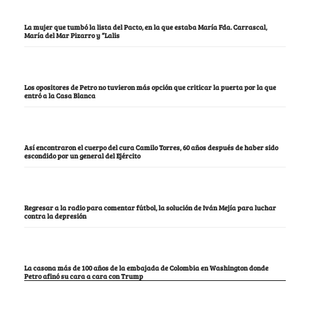
La mujer que tumbó la lista del Pacto, en la que estaba María Fda. Carrascal,
María del Mar Pizarro y “Lalis
Los opositores de Petro no tuvieron más opción que criticar la puerta por la que
entró a la Casa Blanca
Así encontraron el cuerpo del cura Camilo Torres, 60 años después de haber sido
escondido por un general del Ejército
Regresar a la radio para comentar fútbol, la solución de Iván Mejía para luchar
contra la depresión
La casona más de 100 años de la embajada de Colombia en Washington donde
Petro afinó su cara a cara con Trump