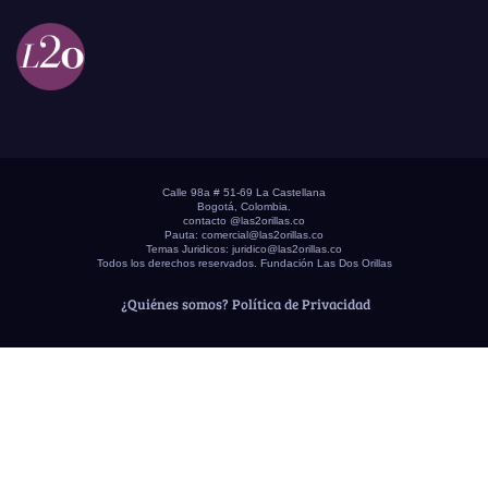
Calle 98a # 51-69 La Castellana
Bogotá, Colombia.
contacto @las2orillas.co
Pauta:
comercial@las2orillas.co
Temas Juridicos:
juridico@las2orillas.co
Todos los derechos reservados. Fundación Las Dos Orillas
¿Quiénes somos?
Política de Privacidad