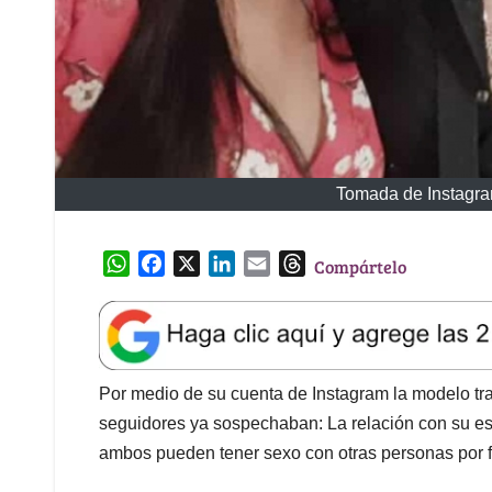
Tomada de Instagr
W
F
X
L
E
T
Compártelo
h
a
i
m
h
a
c
n
a
r
t
e
k
i
e
s
b
e
l
a
A
o
d
d
Por medio de su cuenta de Instagram la modelo tr
p
o
I
s
seguidores ya sospechaban: La relación con su esp
p
k
n
ambos pueden tener sexo con otras personas por f