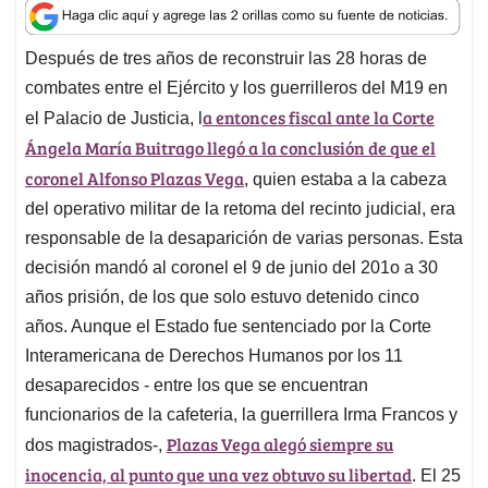
a
c
n
a
r
t
e
k
i
e
Después de tres años de reconstruir las 28 horas de
s
b
e
l
a
combates entre el Ejército y los guerrilleros del M19 en
A
o
d
d
p
o
I
s
a entonces fiscal ante la Corte
el Palacio de Justicia, l
p
k
n
Ángela María Buitrago llegó a la conclusión de que el
coronel Alfonso Plazas Vega
, quien estaba a la cabeza
del operativo militar de la retoma del recinto judicial, era
responsable de la desaparición de varias personas. Esta
decisión mandó al coronel el 9 de junio del 201o a 30
años prisión, de los que solo estuvo detenido cinco
años. Aunque el Estado fue sentenciado por la Corte
Interamericana de Derechos Humanos por los 11
desaparecidos - entre los que se encuentran
funcionarios de la cafeteria, la guerrillera Irma Francos y
Plazas Vega alegó siempre su
dos magistrados-,
inocencia, al punto que una vez obtuvo su libertad
. El 25