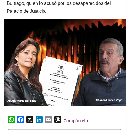
Buitrago, quien lo acusó por los desaparecidos del
Palacio de Justicia
W
F
X
L
E
T
Compártelo
h
a
i
m
h