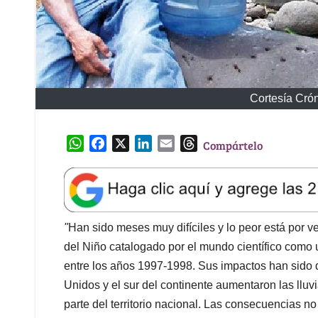
Cortesía Cró
W
F
X
L
E
T
Compártelo
h
a
i
m
h
a
c
n
a
r
t
e
k
i
e
s
b
e
l
a
A
o
d
d
"
Han sido meses muy difíciles y lo peor está por ve
p
o
I
s
del Niño catalogado por el mundo científico como
p
k
n
entre los años 1997-1998. Sus impactos han sido 
Unidos y el sur del continente aumentaron las llu
parte del territorio nacional. Las consecuencias 