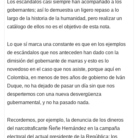
Los escándalos casi siempre han acompañado a los
s
b
e
l
a
gobernantes; así lo demuestra un ligero repaso a lo
A
o
d
d
p
o
I
s
largo de la historia de la humanidad, pero realizar un
p
k
n
catálogo de ellos no es el objetivo de esta nota.
Lo que sí marca una constante es que en los ejemplos
de escándalos que nos anteceden han dado con la
dimisión del gobernante de marras y esto es lo
novedoso en el caso que nos asiste, porque aquí en
Colombia, en menos de tres años de gobierno de Iván
Duque, no ha dejado de pasar un día sin que nos
despertemos con una nueva desvergüenza
gubernamental, y no ha pasado nada.
Recordemos, por ejemplo, la denuncia de los dineros
del narcotraficante Ñeñe Hernández en la campaña
electoral del actual presidente de la República; los