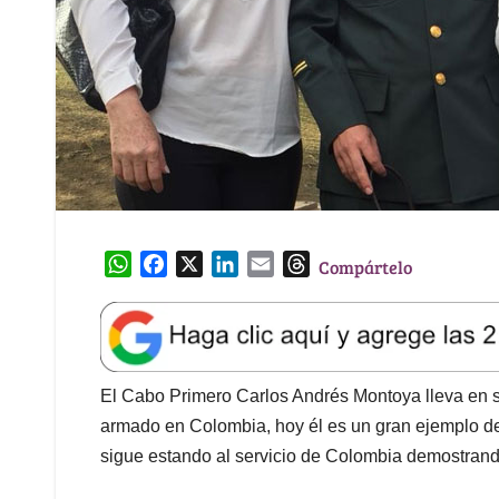
W
F
X
L
E
T
Compártelo
h
a
i
m
h
a
c
n
a
r
t
e
k
i
e
s
b
e
l
a
A
o
d
d
El Cabo Primero Carlos Andrés Montoya lleva en s
p
o
I
s
armado en Colombia, hoy él es un gran ejemplo de 
p
k
n
sigue estando al servicio de Colombia demostrand