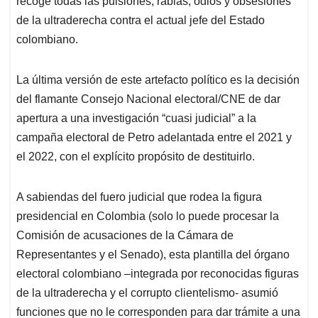
p
o
I
s
recoge todas las pulsiones, rabias, odios y obsesiones
p
k
n
de la ultraderecha contra el actual jefe del Estado
colombiano.
La última versión de este artefacto político es la decisión
del flamante Consejo Nacional electoral/CNE de dar
apertura a una investigación “cuasi judicial” a la
campaña electoral de Petro adelantada entre el 2021 y
el 2022, con el explícito propósito de destituirlo.
A sabiendas del fuero judicial que rodea la figura
presidencial en Colombia (solo lo puede procesar la
Comisión de acusaciones de la Cámara de
Representantes y el Senado), esta plantilla del órgano
electoral colombiano –integrada por reconocidas figuras
de la ultraderecha y el corrupto clientelismo- asumió
funciones que no le corresponden para dar trámite a una