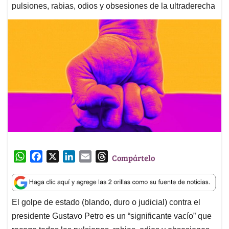
pulsiones, rabias, odios y obsesiones de la ultraderecha
W
F
X
L
E
T
Compártelo
h
a
i
m
h
a
c
n
a
r
t
e
k
i
e
El golpe de estado (blando, duro o judicial) contra el
s
b
e
l
a
presidente Gustavo Petro es un “significante vacío” que
A
o
d
d