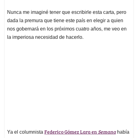
A
o
d
d
p
o
I
s
Nunca me imaginé tener que escribirle esta carta, pero
p
k
n
dada la premura que tiene este país en elegir a quien
nos gobernará en los próximos cuatro años, me veo en
la imperiosa necesidad de hacerlo.
Federico Gómez Lara en
Semana
Ya el columnista
había