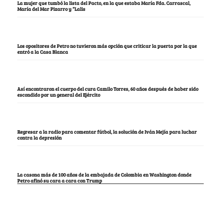
La mujer que tumbó la lista del Pacto, en la que estaba María Fda. Carrascal,
María del Mar Pizarro y “Lalis
Los opositores de Petro no tuvieron más opción que criticar la puerta por la que
entró a la Casa Blanca
Así encontraron el cuerpo del cura Camilo Torres, 60 años después de haber sido
escondido por un general del Ejército
Regresar a la radio para comentar fútbol, la solución de Iván Mejía para luchar
contra la depresión
La casona más de 100 años de la embajada de Colombia en Washington donde
Petro afinó su cara a cara con Trump