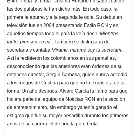
Entre “linda” y “bruta” Cristina Hurtado no sabe cuál de
s
b
e
l
a
las dos palabras le han dicho más. En todo caso, la
A
o
d
d
p
o
I
s
primera le aburre, y a la segunda le odia. Su debut en
p
k
n
televisión fue en 2004 presentando Estilo RCN y en
aquellos tiempos todo el país la veía decir
“Mientras
tanto, piensen en mí”
. También se disfrazaba de
secretaria y cantaba
Mírame, mírame soy tu secretaria.
Así la recibieron los colombianos en sus pantallas,
desconociendo que las anteriores eran órdenes de su
entonces director, Sergio Barbosa, quien nunca accedió
a los ruegos de Cristina para que no la expusiera de tal
forma. Un año después, Álvaro García la llamó para que
hiciera parte del equipo de Noticias RCN en la sección
de entretenimiento, sin embargo ya tenía ganado el
estigma que fue su mayor pesadilla durante los primeros
años de su carrera: el de bonita pero bruta.