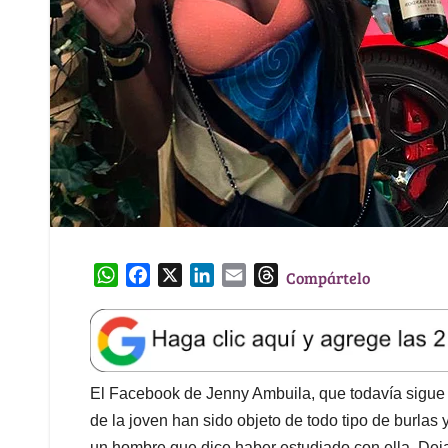
W
F
X
L
E
T
Compártelo
h
a
i
m
h
a
c
n
a
r
t
e
k
i
e
s
b
e
l
a
A
o
d
d
El Facebook de Jenny Ambuila, que todavía sigue a
p
o
I
s
de la joven han sido objeto de todo tipo de burla
p
k
n
un hombre que dice haber estudiado con ella. Deja