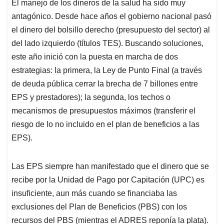
El manejo de los dineros de la salud ha sido muy
s
b
e
l
a
antagónico. Desde hace años el gobierno nacional pasó
A
o
d
d
p
o
I
s
el dinero del bolsillo derecho (presupuesto del sector) al
p
k
n
del lado izquierdo (títulos TES). Buscando soluciones,
este año inició con la puesta en marcha de dos
estrategias: la primera, la Ley de Punto Final (a través
de deuda pública cerrar la brecha de 7 billones entre
EPS y prestadores); la segunda, los techos o
mecanismos de presupuestos máximos (transferir el
riesgo de lo no incluido en el plan de beneficios a las
EPS).
Las EPS siempre han manifestado que el dinero que se
recibe por la Unidad de Pago por Capitación (UPC) es
insuficiente, aun más cuando se financiaba las
exclusiones del Plan de Beneficios (PBS) con los
recursos del PBS (mientras el ADRES reponía la plata).