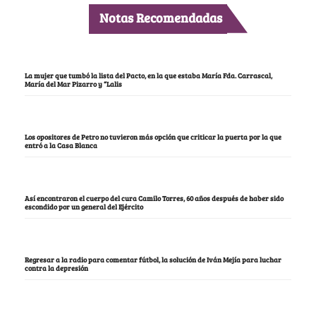
Notas Recomendadas
La mujer que tumbó la lista del Pacto, en la que estaba María Fda. Carrascal,
María del Mar Pizarro y “Lalis
Los opositores de Petro no tuvieron más opción que criticar la puerta por la que
entró a la Casa Blanca
Así encontraron el cuerpo del cura Camilo Torres, 60 años después de haber sido
escondido por un general del Ejército
Regresar a la radio para comentar fútbol, la solución de Iván Mejía para luchar
contra la depresión