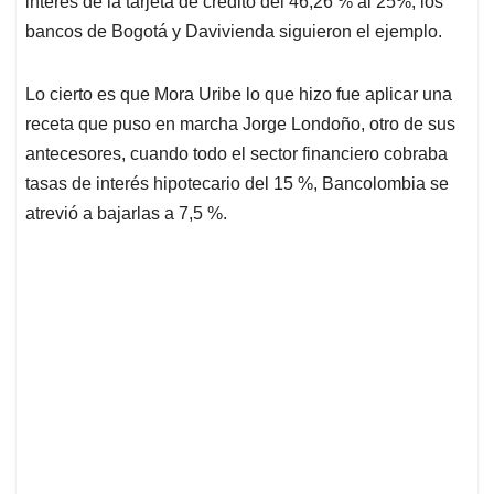
p
o
I
s
interés de la tarjeta de crédito del 46,26 % al 25%, los
p
k
n
bancos de Bogotá y Davivienda siguieron el ejemplo.
Lo cierto es que Mora Uribe lo que hizo fue aplicar una
receta que puso en marcha Jorge Londoño, otro de sus
antecesores, cuando todo el sector financiero cobraba
tasas de interés hipotecario del 15 %, Bancolombia se
atrevió a bajarlas a 7,5 %.