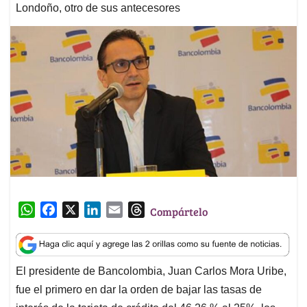
Londoño, otro de sus antecesores
W
F
X
L
E
T
Compártelo
h
a
i
m
h
a
c
n
a
r
t
e
k
i
e
El presidente de Bancolombia, Juan Carlos Mora Uribe,
s
b
e
l
a
fue el primero en dar la orden de bajar las tasas de
A
o
d
d