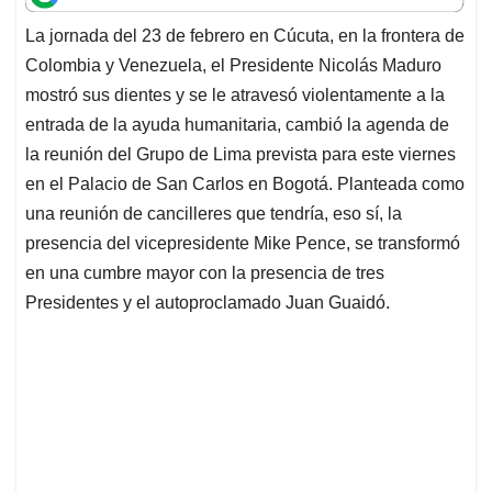
t
e
k
i
e
La jornada del 23 de febrero en Cúcuta, en la frontera de
s
b
e
l
a
Colombia y Venezuela, el Presidente Nicolás Maduro
A
o
d
d
p
o
I
s
mostró sus dientes y se le atravesó violentamente a la
p
k
n
entrada de la ayuda humanitaria, cambió la agenda de
la reunión del Grupo de Lima prevista para este viernes
en el Palacio de San Carlos en Bogotá. Planteada como
una reunión de cancilleres que tendría, eso sí, la
presencia del vicepresidente Mike Pence, se transformó
en una cumbre mayor con la presencia de tres
Presidentes y el autoproclamado Juan Guaidó.