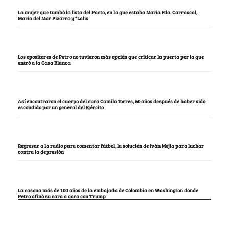
La mujer que tumbó la lista del Pacto, en la que estaba María Fda. Carrascal,
María del Mar Pizarro y “Lalis
Los opositores de Petro no tuvieron más opción que criticar la puerta por la que
entró a la Casa Blanca
Así encontraron el cuerpo del cura Camilo Torres, 60 años después de haber sido
escondido por un general del Ejército
Regresar a la radio para comentar fútbol, la solución de Iván Mejía para luchar
contra la depresión
La casona más de 100 años de la embajada de Colombia en Washington donde
Petro afinó su cara a cara con Trump