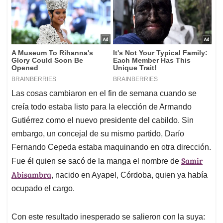
creía todo estaba listo para la elección de Armando
Gutiérrez como el nuevo presidente del cabildo. Sin
embargo, un concejal de su mismo partido, Darío
Fernando Cepeda estaba maquinando en otra dirección.
Samir
Fue él quien se sacó de la manga el nombre de
Abisambra
, nacido en Ayapel, Córdoba, quien ya había
ocupado el cargo.
Con este resultado inesperado se salieron con la suya:
Abisambra logró 34 votos a favor y 10 votos en blanco,
produciendo una reacción de dos mujeres de la
María Victoria Vargas
bancada, Clara Sandoval y
,
quienes dijeron que los hombres del Partido las habían
traicionado.
En blanco votaron 6 integrantes de la bancada del Pacto