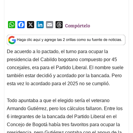
presidencia del Cabildo bogotano compuesto por 45
A
o
d
d
p
o
I
s
concejales, era para el Partido Liberal. El nombre suele
p
k
n
también estar decidió y acordado por la bancada. Pero
esta vez lo acordado para el 2025 no se cumplió.
Todo apuntaba a que el elegido sería el veterano
Armando Gutiérrez, pero los cálculos fallaron. Entre los
6 integrantes de la bancada del Partido Liberal en el
Concejo de Bogotá había tres favoritos para ocupar la
presidencia, pero Gutiérrez contaba con el apoyo de la
administración de Carlos Fernando Galán, algo que no
ocurría con su rival Clara Lucía Sandoval ni con Darío
Fernando Cepeda, un zorro viejo que completa 4
periodos y quien ya fue presidente en el 2012.
Los otros tres liberales son María Victoria Vargas, quien
tenía su voto decidido por Darío Cepeda, Germán